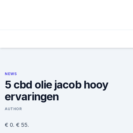
Skip
to
content
NEWS
5 cbd olie jacob hooy
ervaringen
AUTHOR
€ 0. € 55.