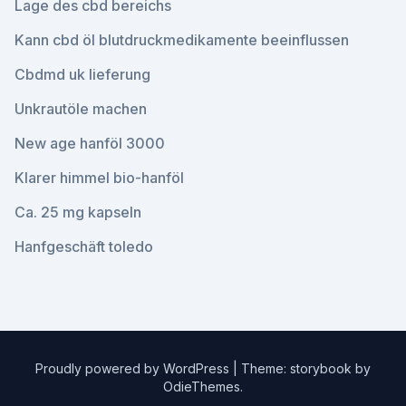
Lage des cbd bereichs
Kann cbd öl blutdruckmedikamente beeinflussen
Cbdmd uk lieferung
Unkrautöle machen
New age hanföl 3000
Klarer himmel bio-hanföl
Ca. 25 mg kapseln
Hanfgeschäft toledo
Proudly powered by WordPress
|
Theme: storybook by
OdieThemes
.