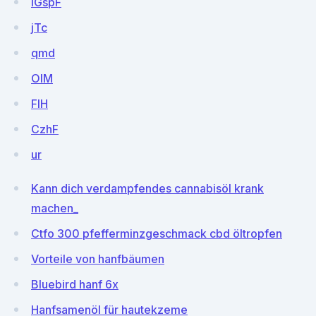
IGspF
jTc
qmd
OlM
FIH
CzhF
ur
Kann dich verdampfendes cannabisöl krank
machen_
Ctfo 300 pfefferminzgeschmack cbd öltropfen
Vorteile von hanfbäumen
Bluebird hanf 6x
Hanfsamenöl für hautekzeme