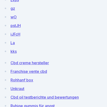
gz
wO
pstJH
iJFcH
La
kks
Cbd creme hersteller
Franchise vente cbd
Rohhanf box
Unkraut
Cbd oil testberichte und bewertungen
Ruhige gummis für angst