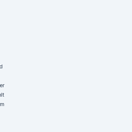
nd
er
lt
im