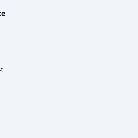
te
.
t