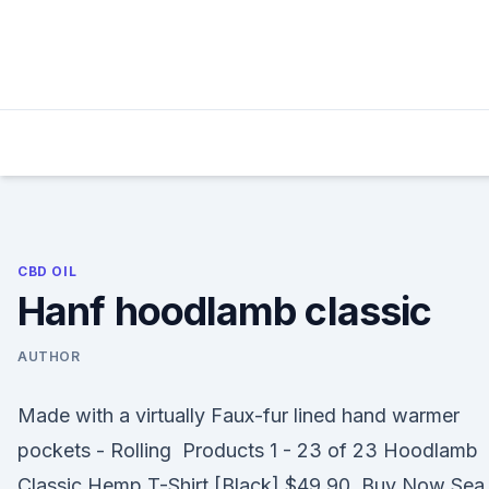
Skip
to
content
CBD OIL
Hanf hoodlamb classic
AUTHOR
Made with a virtually Faux-fur lined hand warmer
pockets - Rolling Products 1 - 23 of 23 Hoodlamb
Classic Hemp T-Shirt [Black] $49.90. Buy Now Sea