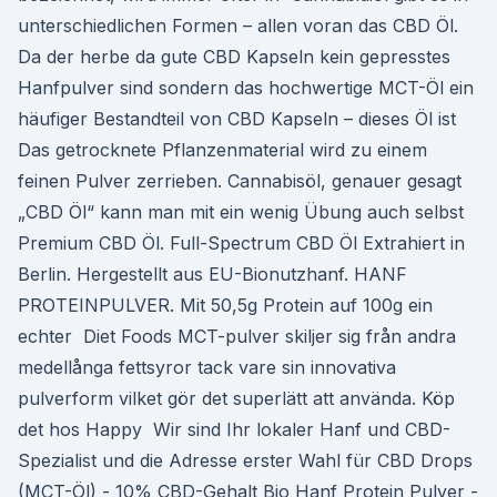
unterschiedlichen Formen – allen voran das CBD Öl.
Da der herbe da gute CBD Kapseln kein gepresstes
Hanfpulver sind sondern das hochwertige MCT-Öl ein
häufiger Bestandteil von CBD Kapseln – dieses Öl ist
Das getrocknete Pflanzenmaterial wird zu einem
feinen Pulver zerrieben. Cannabisöl, genauer gesagt
„CBD Öl“ kann man mit ein wenig Übung auch selbst
Premium CBD Öl. Full-Spectrum CBD Öl Extrahiert in
Berlin. Hergestellt aus EU-Bionutzhanf. HANF
PROTEINPULVER. Mit 50,5g Protein auf 100g ein
echter Diet Foods MCT-pulver skiljer sig från andra
medellånga fettsyror tack vare sin innovativa
pulverform vilket gör det superlätt att använda. Köp
det hos Happy Wir sind Ihr lokaler Hanf und CBD-
Spezialist und die Adresse erster Wahl für CBD Drops
(MCT-Öl) - 10% CBD-Gehalt Bio Hanf Protein Pulver -